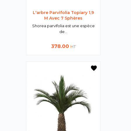
L'arbre Parvifolia Topiary 1,9
M Avec 7 Sphères
Shorea parvifolia est une espèce
de...
Prix
378.00
HT
favorite