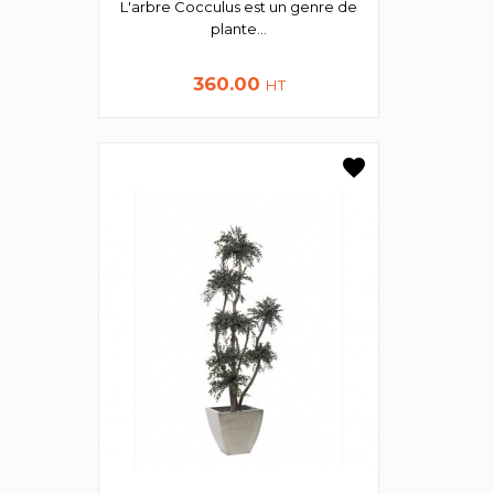
L'arbre Cocculus est un genre de
plante...
Prix
360.00
HT
favorite