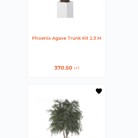
Phoenix Agave Trunk Kit 2,3 M
Prix
370.50
HT
favorite