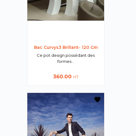
Bac Curvys3 Brillant- 120 Cm
Ce pot design possédant des
formes...
Prix
360.00
HT
favorite