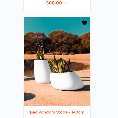
Prix
568.80
HT
favorite
Bac Vondom Stone - 140cm