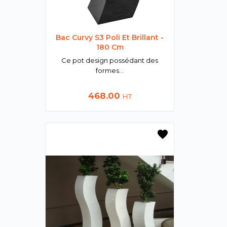
Bac Curvy S3 Poli Et Brillant -
180 Cm
Ce pot design possédant des
formes...
Prix
468.00
HT
favorite