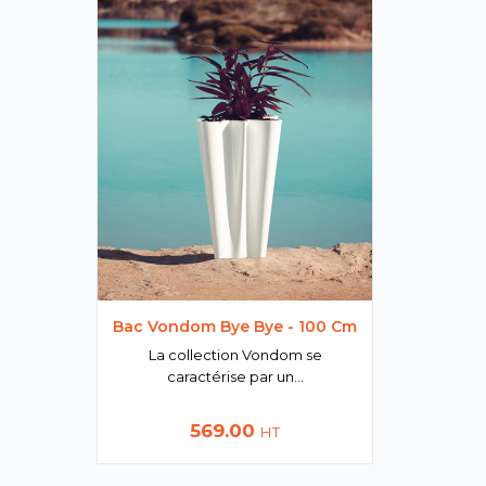
Bac Vondom Bye Bye - 100 Cm
La collection Vondom se
caractérise par un...
Prix
569.00
HT