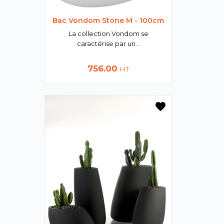
Bac Vondom Stone M - 100cm
La collection Vondom se
caractérise par un...
Prix
756.00
HT
favorite