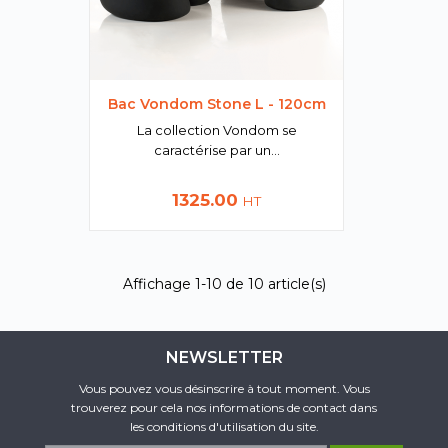
Bac Vondom Stone L - 120cm
La collection Vondom se
caractérise par un...
Prix
1325.00
HT
Affichage 1-10 de 10 article(s)
NEWSLETTER
Vous pouvez vous désinscrire à tout moment. Vous
trouverez pour cela nos informations de contact dans
les conditions d'utilisation du site.