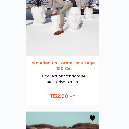
Bac Adan En Forme De Visage
- 100 Cm
La collection Vondom se
caractérise par un...
Prix
1132.00
HT
favorite