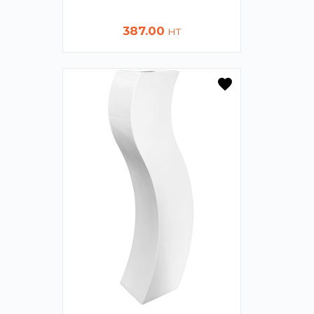
Prix
387.00
HT
favorite