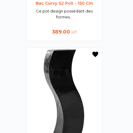
Bac Curvy S2 Poli - 150 Cm
Ce pot design possédant des
formes...
Prix
389.00
HT
favorite