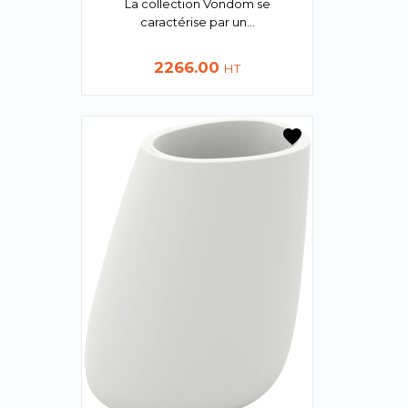
La collection Vondom se
caractérise par un...
Prix
2266.00
HT
favorite