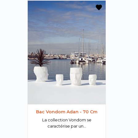
favorite
Bac Vondom Adan - 70 Cm
La collection Vondom se
caractérise par un...